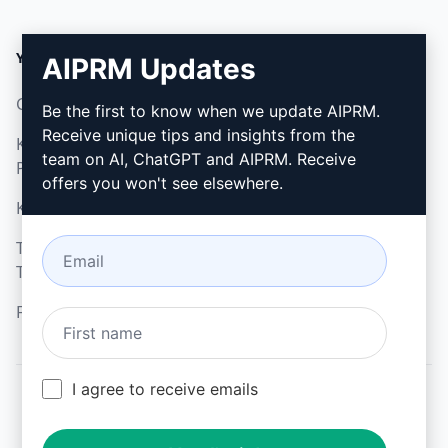
YASAL
İNDIR
AIPRM Updates
Gizlilik Politikası (en)
Nasıl kurulur
Be the first to know when we update AIPRM.
Receive unique tips and insights from the
Kabul Edilebilir Kullanım
Google Chrome (en)
team on AI, ChatGPT and AIPRM. Receive
Politikası (en)
Microsoft Edge (en)
offers you won't see elsewhere.
Kullanım Koşulları (en)
Tarayıcı Uzantısı
Terimleri (en)
Faturalama Koşulları (en)
I agree to receive emails
© 2026
All logos, trademarks, and registered trademarks are the