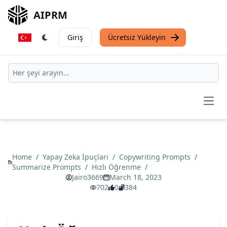
AIPRM
Giriş
Ücretsiz Yükleyin
Open
Home
/
Yapay Zeka İpuçları
/
Copywriting Prompts
/
Summarize Prompts
/
Hızlı Öğrenme
/
Jairo3669
March 18, 2023
702
0
384