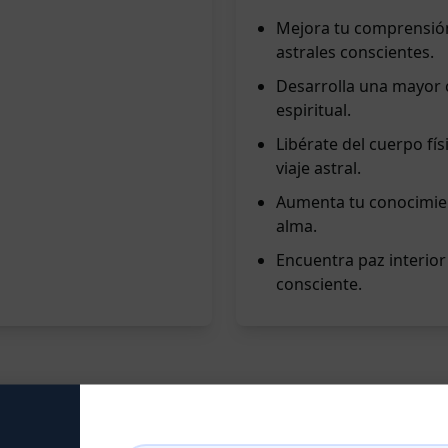
Mejora tu comprensión d
astrales conscientes.
Desarrolla una mayor c
espiritual.
Libérate del cuerpo fís
viaje astral.
Aumenta tu conocimien
alma.
Encuentra paz interior 
consciente.