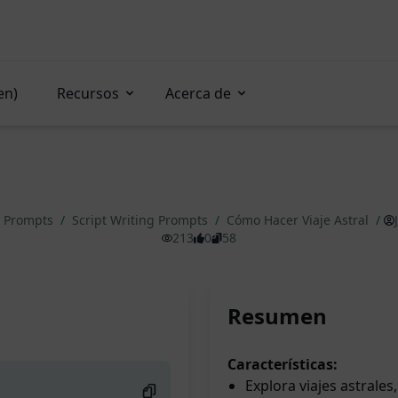
en)
Recursos
Acerca de
g Prompts
/
Script Writing Prompts
/
Cómo Hacer Viaje Astral
/
213
0
58
Resumen
Características:
Explora viajes astrales