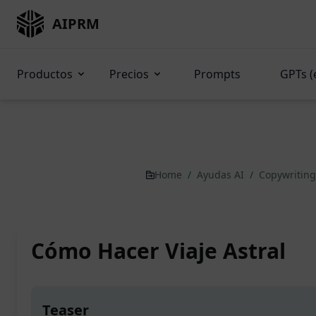
AIPRM
Productos
Precios
Prompts
GPTs (
Home
/
Ayudas AI
/
Copywritin
Cómo Hacer Viaje Astral
Teaser