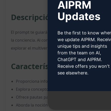
AIPRM
Updates
Descripción del Prompt:
El prompt te guiará a través de los conceptos y práctic
Be the first to know whe
we update AIPRM. Recei
la conciencia. Al completar este prompt en ChatGPT, r
unique tips and insights
explorar el multiverso, comprender la conexión entre e
from the team on AI,
ChatGPT and AIPRM.
Características:
Receive offers you won't
see elsewhere.
Proporciona información detallada sobre cómo real
Explora conceptos paranormales y la conexión entre
Ofrece pautas para comprender y manejar la paráli
Aborda la noción del multiverso y cómo explorarlo d