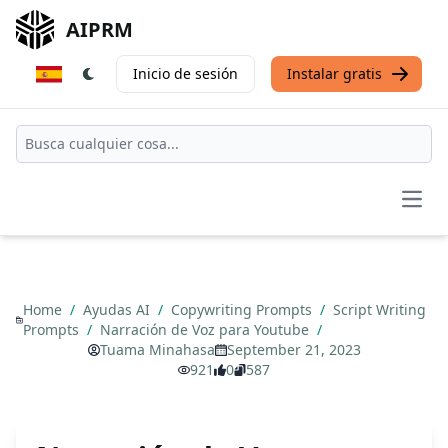
AIPRM
Inicio de sesión
Instalar gratis
Open
Home
/
Ayudas AI
/
Copywriting Prompts
/
Script Writing
Prompts
/
Narración de Voz para Youtube
/
Tuama Minahasa
September 21, 2023
921
0
587