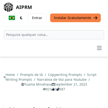
AIPRM
Entrar
Instalar Gratuitamente
Open
Home
/
Prompts de IA
/
Copywriting Prompts
/
Script
Writing Prompts
/
Narrativa de Voz para Youtube
/
Tuama Minahasa
September 21, 2023
921
0
587