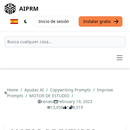
AIPRM
Inicio de sesión
Instalar gratis
Open
Home
/
Ayudas AI
/
Copywriting Prompts
/
Improve
Prompts
/
MOTOR DE ESTUDIO
/
renato
February 19, 2023
13,056
1
8,519