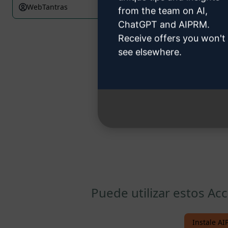
WebTantras
March 12, 2023
from the team on AI,
ChatGPT and AIPRM.
Receive offers you won't
see elsewhere.
Puede utilizar estos A
Instale AI