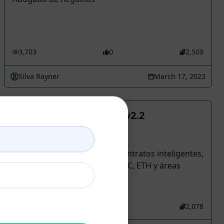
3,703
0
2,509
Silva Rayner
March 17, 2023
Experto en Blockchain v2.2
Accounting Prompts
Responde preguntas sobre contratos inteligentes,
criptomonedas, Web3, NFT, BTC, ETH y áreas
relacionadas.
3,705
0
2,078