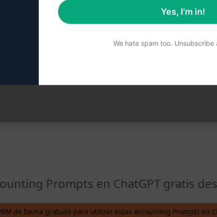
Facts On Tap
April 11, 2023
Yes, I'm in!
We hate spam too. Unsubscribe a
««
«
1
2
3
4
5
»
»»
Total de páginas : 24
ccounting Prompts en ChatGPT gratis des
PRM de forma gratuita para utilizar estas Accounting Prompts en 