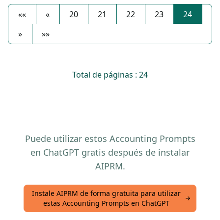
««
«
20
21
22
23
24
»
»»
Total de páginas : 24
Puede utilizar estos Accounting Prompts
en ChatGPT gratis después de instalar
AIPRM.
Instale AIPRM de forma gratuita para utilizar
estas Accounting Prompts en ChatGPT