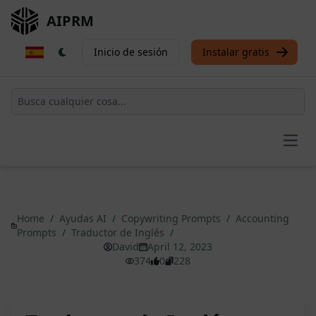
AIPRM
Inicio de sesión
Instalar gratis
Open
Home
/
Ayudas AI
/
Copywriting Prompts
/
Accounting
Prompts
/
Traductor de Inglés
/
David
April 12, 2023
374
0
228