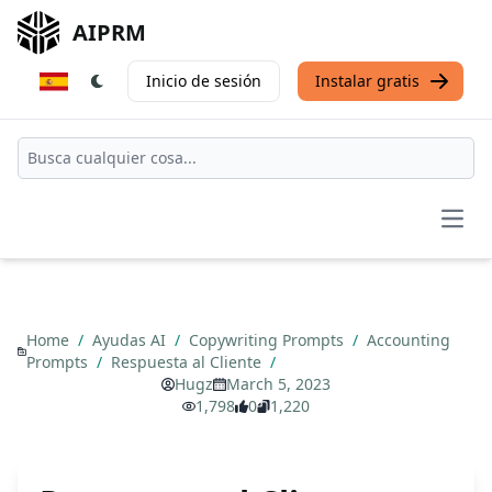
AIPRM
Inicio de sesión
Instalar gratis
Open
Home
/
Ayudas AI
/
Copywriting Prompts
/
Accounting
Prompts
/
Respuesta al Cliente
/
Hugz
March 5, 2023
1,798
0
1,220