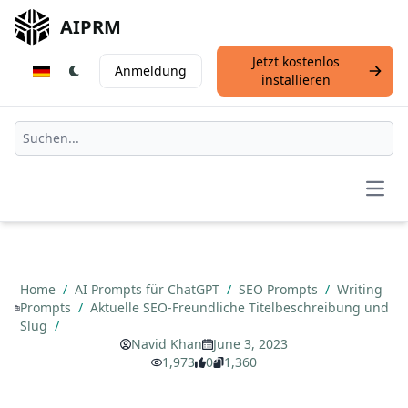
AIPRM
Jetzt kostenlos
Anmeldung
installieren
Open
Home
/
AI Prompts für ChatGPT
/
SEO Prompts
/
Writing
Prompts
/
Aktuelle SEO-Freundliche Titelbeschreibung und
Slug
/
Navid Khan
June 3, 2023
1,973
0
1,360