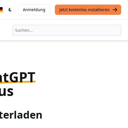
Anmeldung
Jetzt kostenlos installieren
atGPT
us
terladen