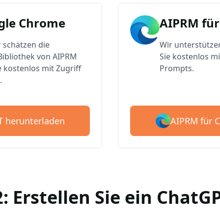
gle Chrome
AIPRM für
 schätzen die
Wir unterstütze
ibliothek von AIPRM
Sie kostenlos mi
e kostenlos mit Zugriff
Prompts.
.
AIPRM für 
T herunterladen
2: Erstellen Sie ein Chat