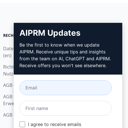
AIPRM Updates
RECHTLICHES
HERUNTERLADEN
Be the first to know when we update
Datenschutzbestimmungen
Wie installieren?
AIPRM. Receive unique tips and insights
(en)
from the team on AI, ChatGPT and AIPRM.
Google Chrome
Receive offers you won't see elsewhere.
Richtlinien zur akzeptablen
Microsoft Edge
Nutzung (en)
AGB (en)
AGB für Browser-
Erweiterungen (en)
AGB für Verrechnung (en)
I agree to receive emails