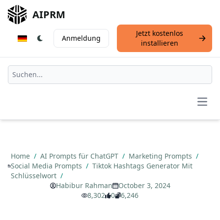
AIPRM
Jetzt kostenlos
Anmeldung
installieren
Open
Home
/
AI Prompts für ChatGPT
/
Marketing Prompts
/
Social Media Prompts
/
Tiktok Hashtags Generator Mit
Schlüsselwort
/
Habibur Rahman
October 3, 2024
8,302
0
6,246