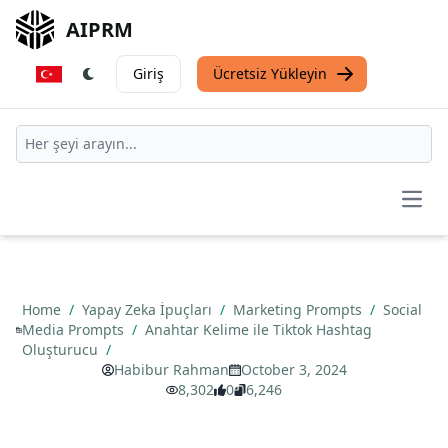
AIPRM
Giriş
Ücretsiz Yükleyin
Open
Home
/
Yapay Zeka İpuçları
/
Marketing Prompts
/
Social
Media Prompts
/
Anahtar Kelime ile Tiktok Hashtag
Oluşturucu
/
Habibur Rahman
October 3, 2024
8,302
0
6,246