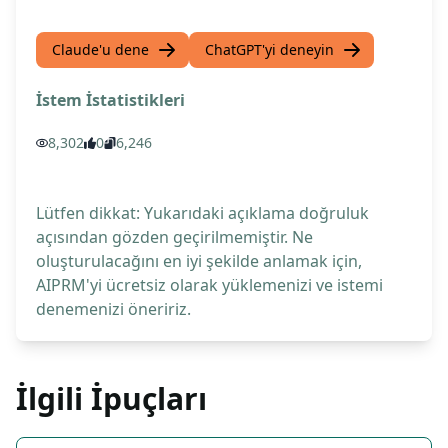
Claude'u dene
ChatGPT'yi deneyin
İstem İstatistikleri
8,302
0
6,246
Lütfen dikkat: Yukarıdaki açıklama doğruluk
açısından gözden geçirilmemiştir. Ne
oluşturulacağını en iyi şekilde anlamak için,
AIPRM'yi ücretsiz olarak yüklemenizi ve istemi
denemenizi öneririz.
İlgili İpuçları