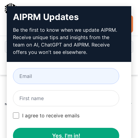
AIPRM
AIPRM Updates
Jetzt kostenlos
Anmeldung
installieren
Be the first to know when we update AIPRM.
Receive unique tips and insights from the
team on AI, ChatGPT and AIPRM. Receive
offers you won't see elsewhere.
Open
Home
/
AI Prompts für ChatGPT
/
Copywriting Prompts
/
Writing Prompts
/
Erstelle Blog-Beitragsüberschrift aus der
Bibel
/
I agree to receive emails
Overcoming Daily
September 13, 2023
346
0
206
Yes, I'm in!