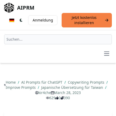
AIPRM
Jetzt kostenlos
Anmeldung
installieren
Open
Home
/
AI Prompts für ChatGPT
/
Copywriting Prompts
/
Improve Prompts
/
Japanische Übersetzung für Taiwan
/
kir4che
March 28, 2023
629
0
390