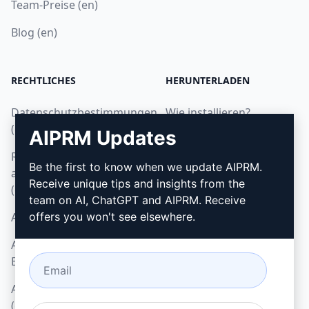
Team-Preise (en)
Blog (en)
RECHTLICHES
HERUNTERLADEN
Datenschutzbestimmungen
Wie installieren?
(en)
AIPRM Updates
Google Chrome
Richtlinien zur
Microsoft Edge
Be the first to know when we update AIPRM.
akzeptablen Nutzung
Receive unique tips and insights from the
(en)
team on AI, ChatGPT and AIPRM. Receive
AGB (en)
offers you won't see elsewhere.
AGB für Browser-
Erweiterungen (en)
AGB für Verrechnung
(en)