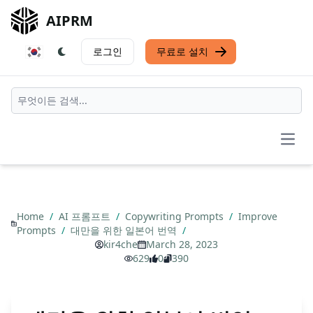
AIPRM
로그인
무료로 설치
Open
Home
/
AI 프롬프트
/
Copywriting Prompts
/
Improve
Prompts
/
대만을 위한 일본어 번역
/
kir4che
March 28, 2023
629
0
390