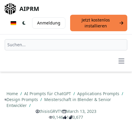
AIPRM
Jetzt kostenlos
Anmeldung
installieren
Open
Home
/
AI Prompts für ChatGPT
/
Applications Prompts
/
Design Prompts
/
Meisterschaft in Blender & Senior
Entwickler
/
thisisGRVTY
March 13, 2023
9,146
1
3,677