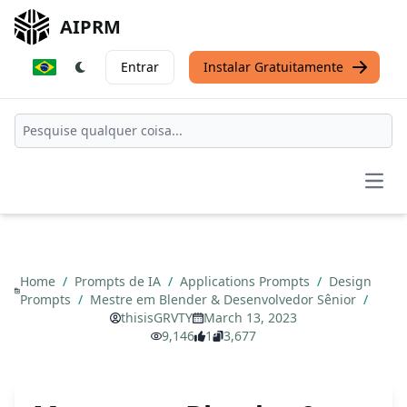
AIPRM
Entrar
Instalar Gratuitamente
Open
Home
/
Prompts de IA
/
Applications Prompts
/
Design
Prompts
/
Mestre em Blender & Desenvolvedor Sênior
/
thisisGRVTY
March 13, 2023
9,146
1
3,677