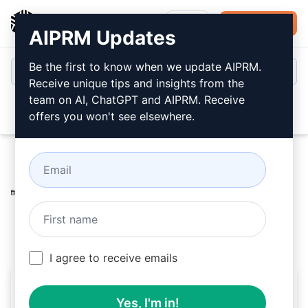
AIPRM
登录
免费安装
AIPRM Updates
Be the first to know when we update AIPRM.
Receive unique tips and insights from the
team on AI, ChatGPT and AIPRM. Receive
Open
offers you won't see elsewhere.
Home
/
人工智能提示
/
SEO Prompts
/
Writing Prompts
/
TLDR Writer With Your Keyword
/
The SEO Fairy
February 19, 2023
2,445
0
1,802
I agree to receive emails
TLDR Writer With Your
Yes, I'm in!