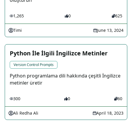
oluşturun
1,265
0
625
Timi
June 13, 2024
Python İle İlgili İngilizce Metinler
Version Control Prompts
Python programlama dili hakkında çeşitli İngilizce
metinler üretir
300
0
60
Ali Redha Ali
April 18, 2023