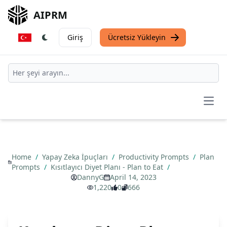
AIPRM
Giriş
Ücretsiz Yükleyin
Open
Home
/
Yapay Zeka İpuçları
/
Productivity Prompts
/
Plan
Prompts
/
Kısıtlayıcı Diyet Planı - Plan to Eat
/
DannyG
April 14, 2023
1,220
0
666