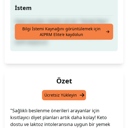
İstem
Diyet koşulları olanlar için bir "Yemek Planı"
tarifi oluşturun. - Örnek: [Laktoz intoleransı]
Bilgi İstemi Kaynağını görüntülemek için
AIPRM Elite'e kaydolun
için [brokoli] hariç bir [keto] dostu yemek
tarifi oluşturun
Özet
Ücretsiz Yükleyin
"Sağlıklı beslenme önerileri arayanlar için
kısıtlayıcı diyet planları artık daha kolay! Keto
dostu ve laktoz intoleransına uygun bir yemek