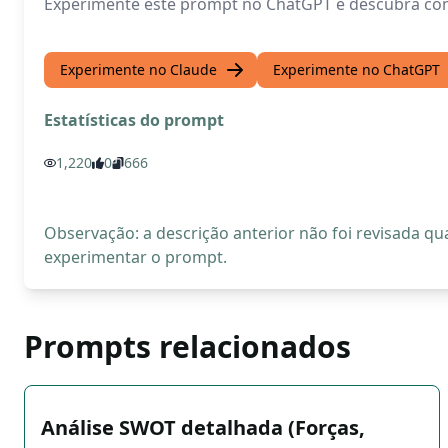
Experimente este prompt no ChatGPT e descubra como 
Experimente no Claude
Experimente no ChatGPT
Estatísticas do prompt
1,220
0
666
Observação: a descrição anterior não foi revisada 
experimentar o prompt.
Prompts relacionados
Análise SWOT detalhada (Forças,