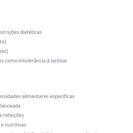
strições dietéticas
to]
lis]
s como intolerância à lactose
essidades alimentares específicas
alanceada
s refeições
e nutritivas