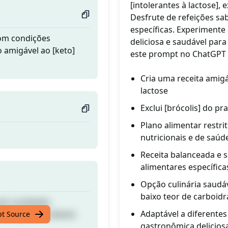
[intolerantes à lactose],
Desfrute de refeições sa
específicas. Experiment
com condições
deliciosa e saudável para
o amigável ao [keto]
este prompt no ChatGPT
Cria uma receita amigá
lactose
Exclui [brócolis] do p
Plano alimentar restri
nutricionais e de saúd
Receita balanceada e 
alimentares específica
Opção culinária saudáv
baixo teor de carboidr
com condições
Adaptável a diferentes
o amigável ao [keto]
pt Source
gastronômica delicios