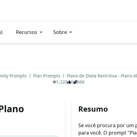
n)
Recursos
Sobre
ivity Prompts
/
Plan Prompts
/
Plano de Dieta Restritiva - Plano 
1,220
0
666
 Plano
Resumo
Se você procura por um pl
para você. O prompt "Plan