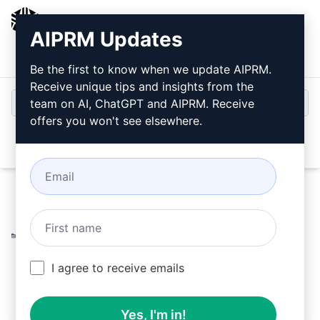
AIPRM
AIPRM Updates
Giriş
Ücretsiz Yükleyin
Be the first to know when we update AIPRM.
Receive unique tips and insights from the
team on AI, ChatGPT and AIPRM. Receive
offers you won't see elsewhere.
Open
Home
/
Yapay Zeka İpuçları
/
Copywriting Prompts
/
Improve Prompts
/
Paul'un ChatGPT Prompt Oluşturucusu
/
Paul Ballardin
February 19, 2023
I agree to receive emails
1,047
0
576
Yes, I'm in!