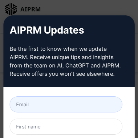
AIPRM
Giriş
Ücretsiz Yükleyin
AIPRM Updates
Be the first to know when we update
AIPRM. Receive unique tips and insights
Open
from the team on AI, ChatGPT and AIPRM.
Receive offers you won't see elsewhere.
Bu
ChatGPT İstemini
Şimdi
Deneyin