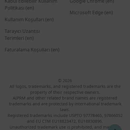
Kabul Edilebilir Kullanım
Google Chrome (en)
Politikası (en)
Microsoft Edge (en)
Kullanım Koşulları (en)
Tarayıcı Uzantısı
Terimleri (en)
Faturalama Koşulları (en)
© 2026
All logos, trademarks, and registered trademarks are the
property of their respective owners.
AIPRM and other related brand names are registered
trademarks and are protected by international trademark
laws.
Registered trademarks include USPTO 97778465, 97866052
and EU CTM EU18823472, EU18830896.
Unauthorized trademark use is prohibited, and may be a