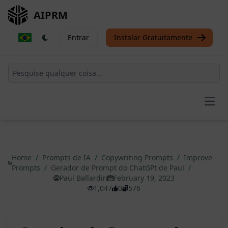
AIPRM
Entrar
Instalar Gratuitamente
Open
Home
/
Prompts de IA
/
Copywriting Prompts
/
Improve
Prompts
/
Gerador de Prompt do ChatGPt de Paul
/
Paul Ballardin
February 19, 2023
1,047
0
576