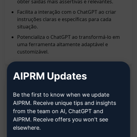
obter saídas mais assertivas e relevantes.
Facilita a interação com o ChatGPT ao criar
instruções claras e específicas para cada
situação.
Potencializa o ChatGPT ao transformá-lo em
uma ferramenta altamente adaptável e
customizável.
AIPRM Updates
Descrição:
Be the first to know when we update
AIPRM. Receive unique tips and insights
from the team on AI, ChatGPT and
Funcionalidades:
AIPRM. Receive offers you won't see
elsewhere.
Gera prompts personalizados para ChatGPT