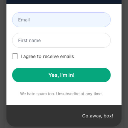
Transforma ChatGPT em um gerador de
prompts personalizados
Cria prompts sob medida para ChatGPT a
partir de entradas específicas
Facilita a geração de prompts para ChatGPT
Adapta ChatGPT para gerar prompts
I agree to receive emails
personalizados
Benefícios:
Yes, I'm in!
Criação fácil e rápida de prompts
We hate spam too. Unsubscribe at any time.
personalizados
Possibilidade de personalizar prompts para
atender às necessidades específicas
Go away, box!
Aumento da eficiência ao gerar conteúdo com