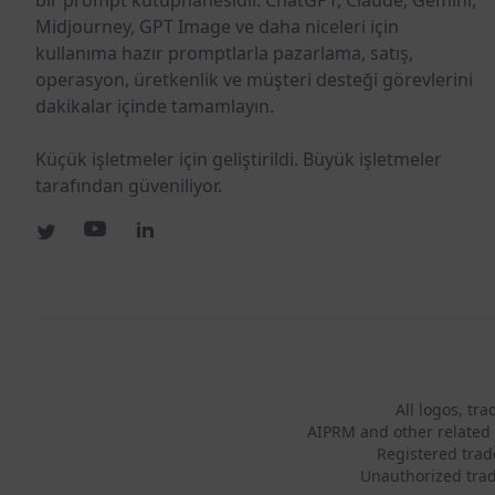
bir prompt kütüphanesidir. ChatGPT, Claude, Gemini,
Midjourney, GPT Image ve daha niceleri için
kullanıma hazır promptlarla pazarlama, satış,
operasyon, üretkenlik ve müşteri desteği görevlerini
dakikalar içinde tamamlayın.
Küçük işletmeler için geliştirildi. Büyük işletmeler
tarafından güveniliyor.
All logos, tr
AIPRM and other related 
Registered tra
Unauthorized trad