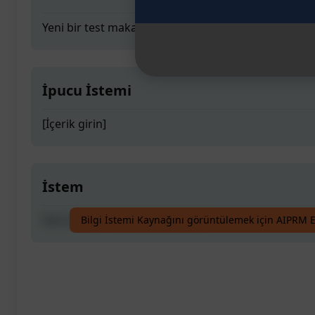
Yeni bir test makalesi oluşturun
İpucu İstemi
[İçerik girin]
İstem
Yeni bir test makalesi oluşturun
Bilgi İstemi Kaynağını görüntülemek için AIPRM E