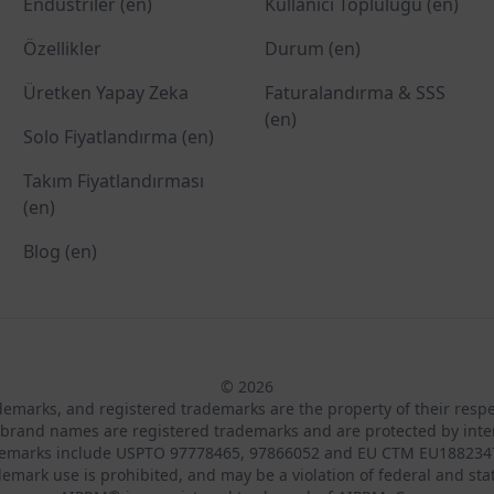
Endüstriler (en)
Kullanıcı Topluluğu (en)
Özellikler
Durum (en)
Üretken Yapay Zeka
Faturalandırma & SSS
(en)
Solo Fiyatlandırma (en)
Takım Fiyatlandırması
(en)
Blog (en)
© 2026
ademarks, and registered trademarks are the property of their resp
brand names are registered trademarks and are protected by inte
demarks include USPTO 97778465, 97866052 and EU CTM EU188234
emark use is prohibited, and may be a violation of federal and sta