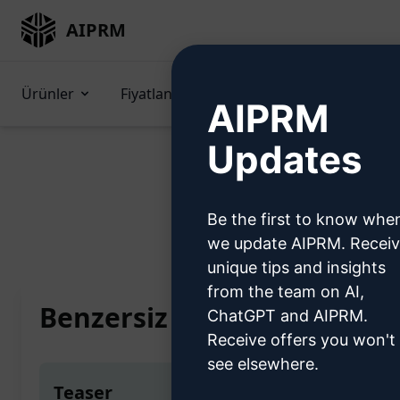
AIPRM
Ürünler
Fiyatlandırma
İpuçları
GPT'
AIPRM
Updates
Be the first to know whe
Home
/
Yapay Zeka İpuçları
/
Cop
we update AIPRM. Recei
unique tips and insights
from the team on AI,
Benzersiz Yazılmış | Phi L
ChatGPT and AIPRM.
Receive offers you won't
see elsewhere.
Teaser