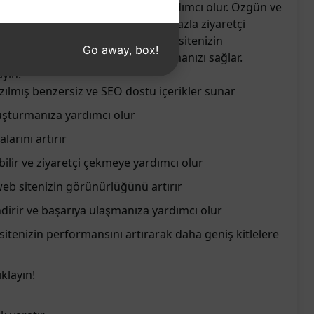
ru sıralamalarını artırmanıza yardımcı olur. Özgün ve
edef kitlenizi etkileyebilir ve daha fazla ziyaretçi
sunduğu SEO odaklı içeriklerle web sitenizin
Go away, box!
şarılı bir dijital varlığa sahip olmanızı sağlar.
yın!
zılmış benzersiz ve SEO dostu içerikler sunar
luşturmanıza yardımcı olur
arını artırır
ebilir ve ziyaretçi çekmeye yardımcı olur
web sitenizin görünürlüğünü artırır
lendirir ve başarıya ulaşmanıza yardımcı olur
sitenizin performansını artırarak daha geniş kitlelere
klayın!