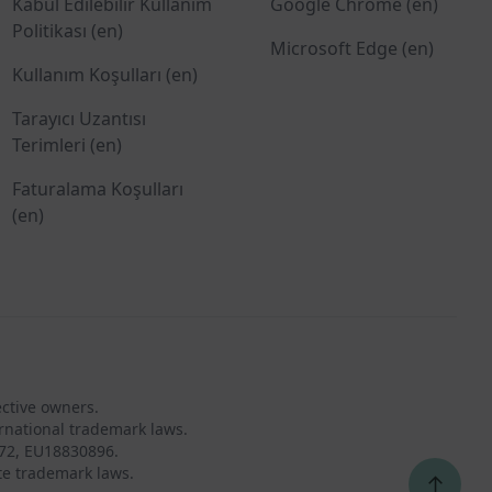
Kabul Edilebilir Kullanım
Google Chrome (en)
Politikası (en)
Microsoft Edge (en)
Kullanım Koşulları (en)
Tarayıcı Uzantısı
Terimleri (en)
Faturalama Koşulları
(en)
ective owners.
rnational trademark laws.
72, EU18830896.
te trademark laws.
↑