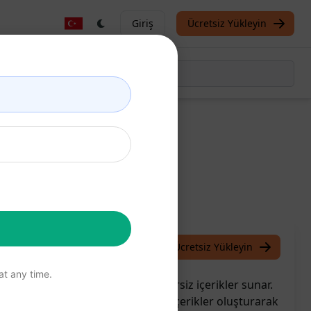
Giriş
Ücretsiz Yükleyin
hi Long SEO
/
Phi Long
July 26, 2023
Ücretsiz Yükleyin
t any time.
anan yazılar, SEO odaklı ve benzersiz içerikler sunar.
mak için idealdir. Yazılımı, özgün içerikler oluşturarak