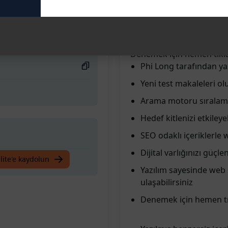
web sitenizin arama moto
dikkat çekici içeriklerle h
çekebilirsiniz. Yazılımın 
görünürlüğünü artırarak ba
Denemek için hemen tıkla
Phi Long tarafından ya
Yeni test makaleleri o
Arama motoru sıralamal
Hedef kitlenizi etkiley
SEO odaklı içeriklerle 
Dijital varlığınızı güç
lite'e kaydolun
Yazılım sayesinde web 
ulaşabilirsiniz
Denemek için hemen tı