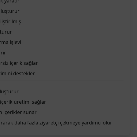
k yaratır
oluşturur
iştirilmiş
şturur
rma işlevi
rır
siz içerik sağlar
etimini destekler
luşturur
 içerik üretimi sağlar
n içerikler sunar
rarak daha fazla ziyaretçi çekmeye yardımcı olur