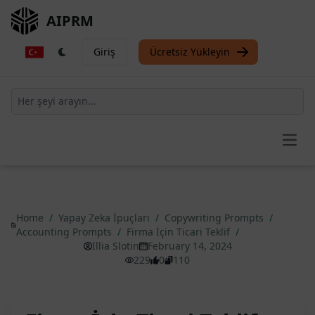
AIPRM
Giriş
Ücretsiz Yükleyin
Open
Home
/
Yapay Zeka İpuçları
/
Copywriting Prompts
/
Accounting Prompts
/
Firma İçin Ticari Teklif
/
Illia Slotin
February 14, 2024
229
0
110