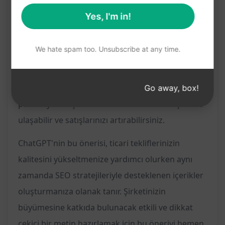
sunabilir ve satışlarınızı artırabilirsiniz.
Yes, I'm in!
Bu öneri, hedef kitlenizin dikkatini çekecek
şekilde tasarlanmıştır ve SEO odaklı stratejilerle
We hate spam too. Unsubscribe at any time.
desteklenmektedir. Şirketinizin ticari tekliflerini
güçlendirmek için en etkili anahtar kelimeleri ve
içerikleri kullanmanıza yardımcı olur. Böylece
Go away, box!
potansiyel müşterilerinize net ve etkili bir şekilde
ulaşabilir ve satışlarınızı artırabilirsiniz.
ChatGPT'nin bu önerisi, ticari tekliflerinizin
kalitesini yükseltmenize yardımcı olurken aynı
zamanda SEO stratejileriyle desteklenen içerikler
oluşturmanıza olanak tanır. Şirketinizin
büyümesine katkıda bulunacak etkili ve dikkat
çekici bir metin hazırlamak için bu öneriyi hemen