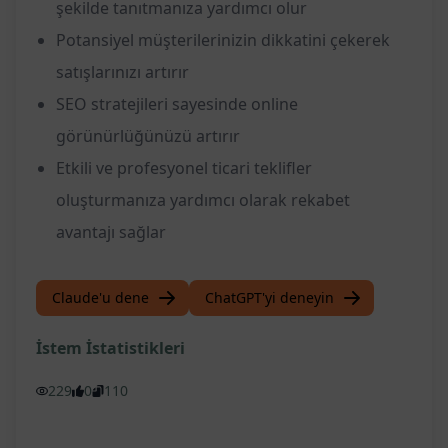
şekilde tanıtmanıza yardımcı olur
Potansiyel müşterilerinizin dikkatini çekerek
satışlarınızı artırır
SEO stratejileri sayesinde online
görünürlüğünüzü artırır
Etkili ve profesyonel ticari teklifler
oluşturmanıza yardımcı olarak rekabet
avantajı sağlar
Claude'u dene
ChatGPT'yi deneyin
İstem İstatistikleri
229
0
110