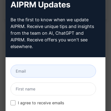
AIPRM Updates
pazarlama stratejisi oluşturun ve gelirlerinizi
artırın.
Be the first to know when we update
AIPRM. Receive unique tips and insights
from the team on AI, ChatGPT and
AIPRM. Receive offers you won't see
Açıklama:
elsewhere.
ChatGPT'nin sunduğu bu muhteşem metin
önerisi, {{Şirket_Adı}} için hazırladığınız ticari
teklifleri yükseltmenize yardımcı olur. Belirlenen
SEO stratejilerini kullanarak, potansiyel
müşterilerinizi etkileyecek etkileyici bir teklif
metni oluşturabilirsiniz. Bu sayede şirketinizin
I agree to receive emails
ürün ve hizmetlerini daha çekici bir şekilde