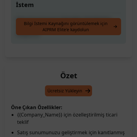
İstem
Satış Sunumunuzu Yükseltin: Kanıtlanmış
Bilgi İstemi Kaynağını görüntülemek için
SEO Stratejileriyle En İyi Ticari Teklifi
AIPRM Elite'e kaydolun
Oluşturun
Özet
Ücretsiz Yükleyin
Öne Çıkan Özellikler:
{{Company_Name}} için özelleştirilmiş ticari
teklif
Satış sunumunuzu geliştirmek için kanıtlanmış