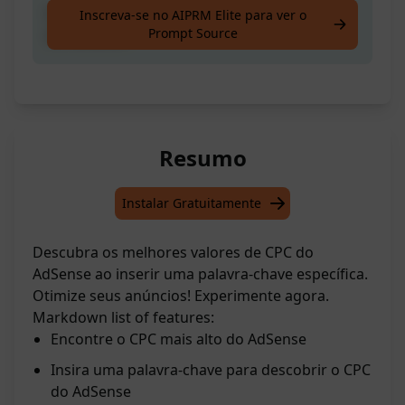
Digite [Palavra-chave] para encontrar o CPC
Inscreva-se no AIPRM Elite para ver o
Prompt Source
do Adsense
Resumo
Instalar Gratuitamente
Descubra os melhores valores de CPC do
AdSense ao inserir uma palavra-chave específica.
Otimize seus anúncios! Experimente agora.
Markdown list of features:
Encontre o CPC mais alto do AdSense
Insira uma palavra-chave para descobrir o CPC
do AdSense