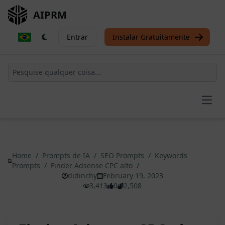
AIPRM
Entrar
Instalar Gratuitamente
Open
Home
/
Prompts de IA
/
SEO Prompts
/
Keywords
Prompts
/
Finder Adsense CPC alto
/
didinchy
February 19, 2023
3,413
0
2,508