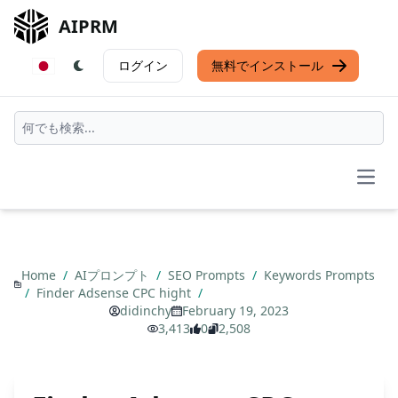
AIPRM
ログイン
無料でインストール
Open
Home
/
AIプロンプト
/
SEO Prompts
/
Keywords Prompts
/
Finder Adsense CPC hight
/
didinchy
February 19, 2023
3,413
0
2,508