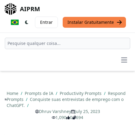
AIPRM
Entrar
Instalar Gratuitamente
Open
Home
/
Prompts de IA
/
Productivity Prompts
/
Respond
Prompts
/
Conquiste suas entrevistas de emprego com o
ChatGPT.
/
Dhruv Varshney
July 25, 2023
1,090
0
694