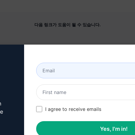
다음 링크가 도움이 될 수 있습니다.
회사
도움말 센터
정보
튜토리얼
산업 분야 (en)
사용자 커뮤니티 (en)
특징
상태 (en)
제너레이티브 AI
청구 및 FAQ (en)
n
솔로 요금제 (en)
I agree to receive emails
ve
팀 요금제 (en)
Yes, I'm in!
블로그 (en)