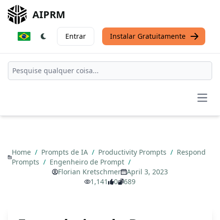
AIPRM
Entrar
Instalar Gratuitamente
Open
Home
/
Prompts de IA
/
Productivity Prompts
/
Respond
Prompts
/
Engenheiro de Prompt
/
Florian Kretschmer
April 3, 2023
1,141
0
689