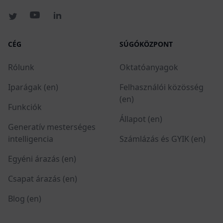
CÉG
SÚGÓKÖZPONT
Rólunk
Oktatóanyagok
Iparágak (en)
Felhasználói közösség
(en)
Funkciók
Állapot (en)
Generatív mesterséges
intelligencia
Számlázás és GYIK (en)
Egyéni árazás (en)
Csapat árazás (en)
Blog (en)