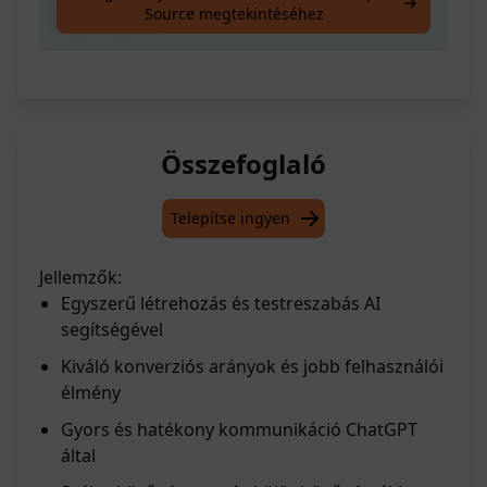
Source megtekintéséhez
segítségével
Összefoglaló
Telepítse ingyen
Jellemzők:
Egyszerű létrehozás és testreszabás AI
segítségével
Kiváló konverziós arányok és jobb felhasználói
élmény
Gyors és hatékony kommunikáció ChatGPT
által