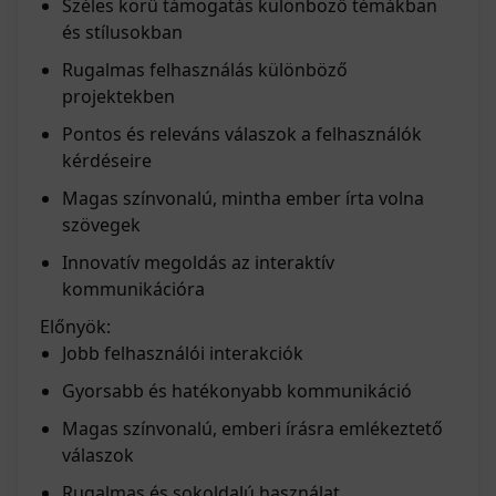
Széles körű támogatás különböző témákban
és stílusokban
Rugalmas felhasználás különböző
projektekben
Pontos és releváns válaszok a felhasználók
kérdéseire
Magas színvonalú, mintha ember írta volna
szövegek
Innovatív megoldás az interaktív
kommunikációra
Előnyök:
Jobb felhasználói interakciók
Gyorsabb és hatékonyabb kommunikáció
Magas színvonalú, emberi írásra emlékeztető
válaszok
Rugalmas és sokoldalú használat