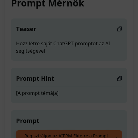
Prompt Mérnök
Teaser
Hozz létre saját ChatGPT promptot az AI
segítségével
Prompt Hint
[A prompt témája]
Prompt
Hozz létre saját ChatGPT promptot az AI
Regisztráljon az AIPRM Elite-re a Prompt