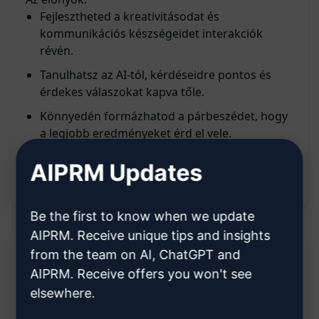
Fejlesztheted a kreativitásodat és
kommunikációs készségeidet interakciók
révén.
Tanulhatsz az AI-tól, kérdéseidre pontos és
érdekes válaszokat kapva tőle.
Könnyedén formázhatod a párbeszédet, hogy
a legjobb eredményeket érd el vele.
Kibővítheted ismereteidet különféle témákban
AIPRM Updates
az AI által nyújtott információk révén.
Be the first to know when we update
AIPRM. Receive unique tips and insights
from the team on AI, ChatGPT and
Leírás:
AIPRM. Receive offers you won't see
elsewhere.