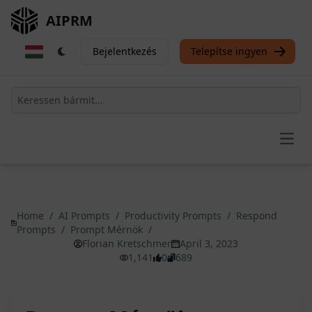
AIPRM
Bejelentkezés
Telepítse ingyen
Open
Home
/
AI Prompts
/
Productivity Prompts
/
Respond
Prompts
/
Prompt Mérnök
/
Florian Kretschmer
April 3, 2023
1,141
0
689