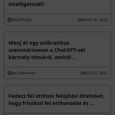
intelligenciát!
SPLATPLAYS
March 30, 2023
Menj át egy szókratikus
szemináriumon a ChatGPT-vel
bármely témáról, amiről …
Jad Sawalmeh
April 27, 2023
Fedezz fel otthoni felújítási ötleteket,
hogy frissítsd fel otthonodat és …