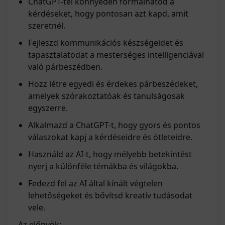
ChatGPT-tel könnyedén formálhatod a
kérdéseket, hogy pontosan azt kapd, amit
szeretnél.
Fejleszd kommunikációs készségeidet és
tapasztalatodat a mesterséges intelligenciával
való párbeszédben.
Hozz létre egyedi és érdekes párbeszédeket,
amelyek szórakoztatóak és tanulságosak
egyszerre.
Alkalmazd a ChatGPT-t, hogy gyors és pontos
válaszokat kapj a kérdéseidre és ötleteidre.
Használd az AI-t, hogy mélyebb betekintést
nyerj a különféle témákba és világokba.
Fedezd fel az AI által kínált végtelen
lehetőségeket és bővítsd kreatív tudásodat
vele.
Az előnyök: