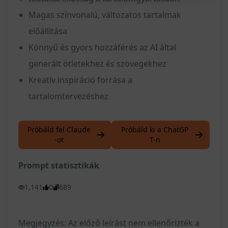
Magas színvonalú, változatos tartalmak
előállítása
Könnyű és gyors hozzáférés az AI által
generált ötletekhez és szövegekhez
Kreatív inspiráció forrása a
tartalomtervezéshez
Próbáld fel Claude
Próbáld ki a ChatGP
-ot
T-n
Prompt statisztikák
1,141
0
689
Megjegyzés: Az előző leírást nem ellenőrizték a