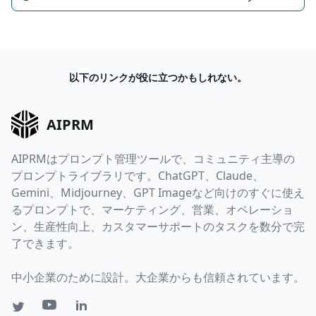
以下のリンクが役に立つかもしれない。
AIPRM
AIPRMはプロンプト管理ツールで、コミュニティ主導の
プロンプトライブラリです。ChatGPT、Claude、
Gemini、Midjourney、GPT Imageなど向けのすぐに使え
るプロンプトで、マーケティング、営業、オペレーショ
ン、生産性向上、カスタマーサポートのタスクを数分で完
了できます。
中小企業のために設計。大企業からも信頼されています。