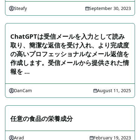
Steafy
September 30, 2023
ChatGPTは受信メールを入力として読み
取り、簡潔な返信を受け入れ、より完成度
の高いプロフェッショナルなメール返信を
作成します。受信メールから提供された情
報を …
DanCam
August 11, 2025
任意の食品の栄養成分
Arad
February 19, 2023