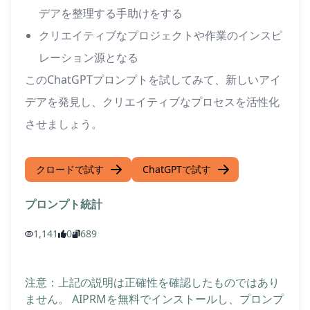
デアを整理する手助けをする
クリエイティブなプロジェクトや作業のインスピ
レーション源となる
このChatGPTプロンプトを試してみて、新しいアイ
デアを発見し、クリエイティブなプロセスを活性化
させましょう。
クロードで試す
ChatGPTで試す
プロンプト統計
1,141
0
689
注意：上記の説明は正確性を確認したものではあり
ません。 AIPRMを無料でインストールし、プロンプ