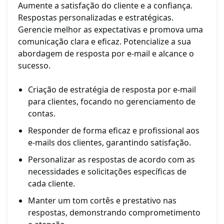
Aumente a satisfação do cliente e a confiança.
Respostas personalizadas e estratégicas.
Gerencie melhor as expectativas e promova uma
comunicação clara e eficaz. Potencialize a sua
abordagem de resposta por e-mail e alcance o
sucesso.
Criação de estratégia de resposta por e-mail
para clientes, focando no gerenciamento de
contas.
Responder de forma eficaz e profissional aos
e-mails dos clientes, garantindo satisfação.
Personalizar as respostas de acordo com as
necessidades e solicitações específicas de
cada cliente.
Manter um tom cortês e prestativo nas
respostas, demonstrando comprometimento