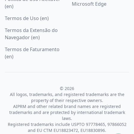
Microsoft Edge
(en)
Termos de Uso (en)
Termos da Extensão do
Navegador (en)
Termos de Faturamento
(en)
© 2026
All logos, trademarks, and registered trademarks are the
property of their respective owners.
AIPRM and other related brand names are registered
trademarks and are protected by international trademark
laws.
Registered trademarks include USPTO 97778465, 97866052
and EU CTM EU18823472, EU18830896.