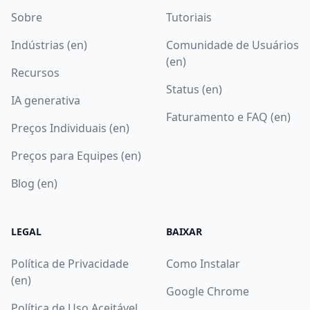
Sobre
Tutoriais
Indústrias (en)
Comunidade de Usuários
(en)
Recursos
Status (en)
IA generativa
Faturamento e FAQ (en)
Preços Individuais (en)
Preços para Equipes (en)
Blog (en)
LEGAL
BAIXAR
Política de Privacidade
Como Instalar
(en)
Google Chrome
Política de Uso Aceitável