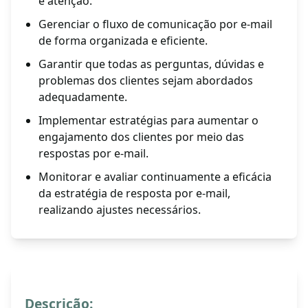
e atenção.
Gerenciar o fluxo de comunicação por e-mail
de forma organizada e eficiente.
Garantir que todas as perguntas, dúvidas e
problemas dos clientes sejam abordados
adequadamente.
Implementar estratégias para aumentar o
engajamento dos clientes por meio das
respostas por e-mail.
Monitorar e avaliar continuamente a eficácia
da estratégia de resposta por e-mail,
realizando ajustes necessários.
Descrição: