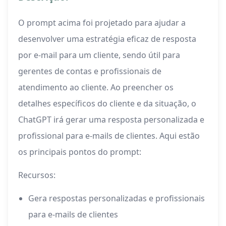
O prompt acima foi projetado para ajudar a
desenvolver uma estratégia eficaz de resposta
por e-mail para um cliente, sendo útil para
gerentes de contas e profissionais de
atendimento ao cliente. Ao preencher os
detalhes específicos do cliente e da situação, o
ChatGPT irá gerar uma resposta personalizada e
profissional para e-mails de clientes. Aqui estão
os principais pontos do prompt:
Recursos:
Gera respostas personalizadas e profissionais
para e-mails de clientes