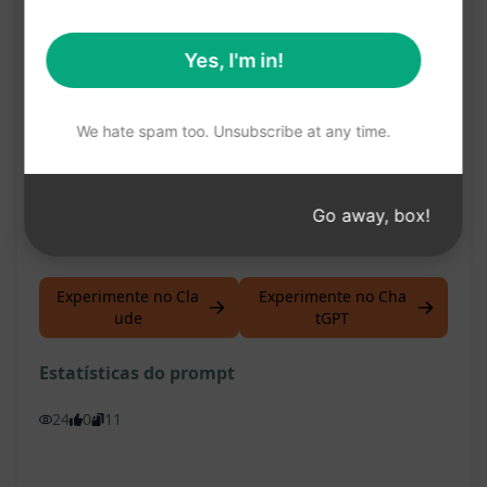
Melhoria da consciência sobre a importância
da nutrição na saúde.
Yes, I'm in!
Facilita o planejamento de uma dieta mais
equilibrada e saudável.
We hate spam too. Unsubscribe at any time.
Ajuda a promover hábitos alimentares mais
saudáveis e adequados às necessidades
Go away, box!
individuais.
Experimente no Cla
Experimente no Cha
ude
tGPT
Estatísticas do prompt
24
0
11