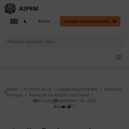
AIPRM
Entrar
Instalar Gratuitamente
Open
Home
/
Prompts de IA
/
Copywriting Prompts
/
Research
Prompts
/
Avaliação do estado nutricional
/
kel 4 psg
September 26, 2023
24
0
11