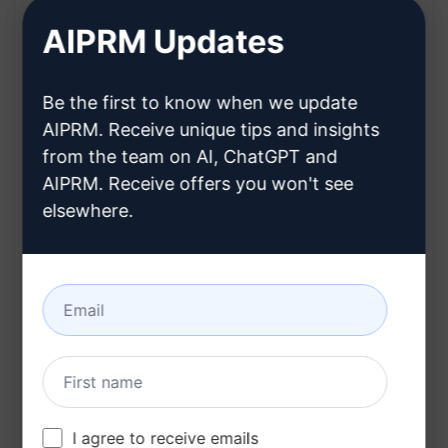
sobre a nutrição e saúde da pessoa avaliada.
AIPRM Updates
Ajuda a identificar deficiências ou excessos de
nutrientes na alimentação.
Be the first to know when we update
Facilita a compreensão do impacto da dieta na
AIPRM. Receive unique tips and insights
saúde e bem-estar.
from the team on AI, ChatGPT and
Permite uma avaliação rápida e eficiente do
AIPRM. Receive offers you won't see
status gizi, auxiliando na tomada de decisões
elsewhere.
para uma alimentação mais equilibrada.
Benefícios:
Obtenção de uma análise detalhada e
personalizada do status nutricional.
Identificação de possíveis carências ou
excessos na alimentação.
I agree to receive emails