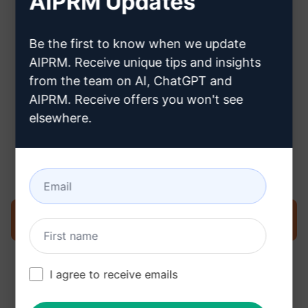
AIPRM Updates
Clique aqui para saber como criar
Be the first to know when we update
uma conta no Claude
AIPRM. Receive unique tips and insights
from the team on AI, ChatGPT and
AIPRM. Receive offers you won't see
elsewhere.
Etapa 3: use o prompt em seu
Claude
Experimente o prompt agora no Claude
I agree to receive emails