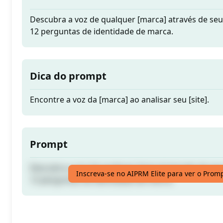
Descubra a voz de qualquer [marca] através de seu
12 perguntas de identidade de marca.
Dica do prompt
Encontre a voz da [marca] ao analisar seu [site].
Prompt
Descubra a voz de qualquer [marca] através de seu
Inscreva-se no AIPRM Elite para ver o Prom
12 perguntas de identidade de marca.