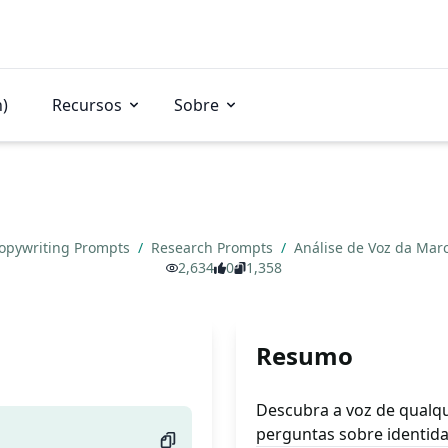
n)
Recursos
Sobre
opywriting Prompts
/
Research Prompts
/
Análise de Voz da Mar
2,634
0
1,358
Resumo
Descubra a voz de qualqu
perguntas sobre identid