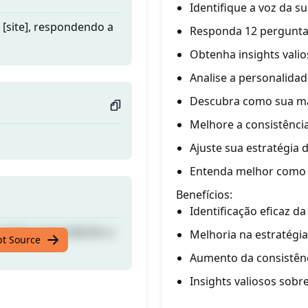
Identifique a voz da s
 [site], respondendo a
Responda 12 pergunta
Obtenha insights vali
Analise a personalida
Descubra como sua ma
Melhore a consistênci
Ajuste sua estratégia
Entenda melhor como s
Benefícios:
Identificação eficaz d
 [site], respondendo a
Melhoria na estratégi
pt Source
Aumento da consistênc
Insights valiosos sobr