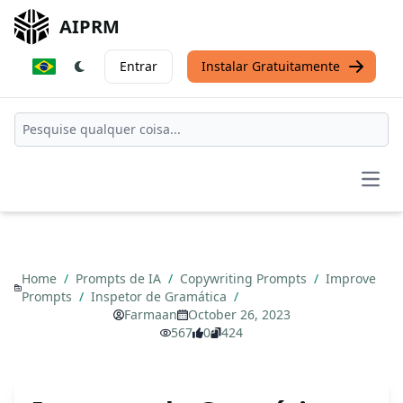
AIPRM
Entrar
Instalar Gratuitamente
Open
Home
/
Prompts de IA
/
Copywriting Prompts
/
Improve
Prompts
/
Inspetor de Gramática
/
Farmaan
October 26, 2023
567
0
424