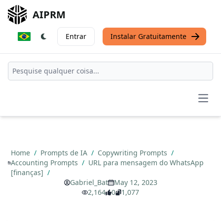
AIPRM
Entrar
Instalar Gratuitamente
Open
Home
/
Prompts de IA
/
Copywriting Prompts
/
Accounting Prompts
/
URL para mensagem do WhatsApp
[finanças]
/
Gabriel_Bat
May 12, 2023
2,164
0
1,077