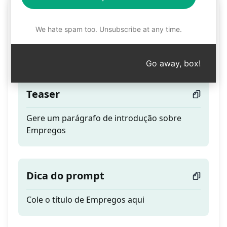
Parágrafo de Introdução
de Empregos por Ahmed
We hate spam too. Unsubscribe at any time.
Naeem
Go away, box!
Teaser
Gere um parágrafo de introdução sobre
Empregos
Dica do prompt
Cole o título de Empregos aqui