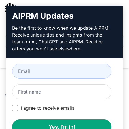
AIPRM
AIPRM Updates
Entrar
Instalar Gratuitamente
Be the first to know when we update AIPRM.
Receive unique tips and insights from the
team on AI, ChatGPT and AIPRM. Receive
offers you won't see elsewhere.
Open
Home
/
Prompts de IA
/
Copywriting Prompts
/
Accounting Prompts
/
Parágrafo de Introdução de
Empregos por Ahmed Naeem
/
Ahmed Naeem
April 1, 2023
I agree to receive emails
265
0
143
Yes, I'm in!