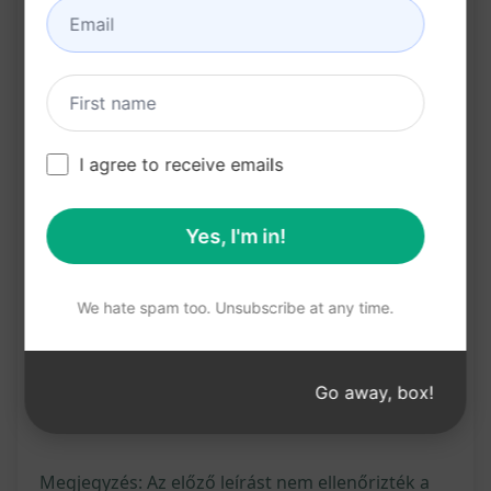
megbízhatóságot sugall a csoporttagok felé.
Kattintson a "Próbálja ki ezt a promptot a
ChatGPT segítségével" gombra, és élvezze az
egyszerű és hatékony WhatsApp üzenetek
I agree to receive emails
készítését a pénzügyi tartalom megosztásához
csoportokban!
Yes, I'm in!
Próbáld fel Claude
Próbáld ki a ChatGP
-ot
T-n
We hate spam too. Unsubscribe at any time.
Prompt statisztikák
Go away, box!
2,164
0
1,077
Megjegyzés: Az előző leírást nem ellenőrizték a