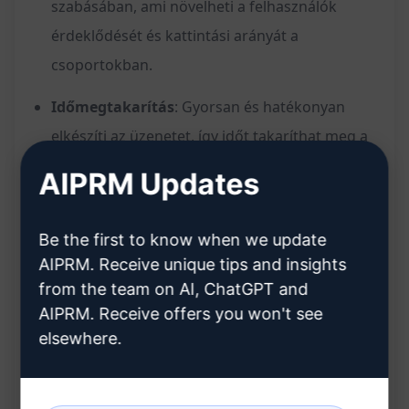
szabásában, ami növelheti a felhasználók
érdeklődését és kattintási arányát a
csoportokban.
Időmegtakarítás
: Gyorsan és hatékonyan
elkészíti az üzenetet, így időt takaríthat meg a
manuális írással szemben.
AIPRM Updates
Növelje a hatékonyságot
: Segítségével
könnyedén elérheti több embert a
Be the first to know when we update
AIPRM. Receive unique tips and insights
csoportokban, növelve a pénzügyi tartalom
from the team on AI, ChatGPT and
elérését és hatékonyságát.
AIPRM. Receive offers you won't see
Professzionális megjelenés
: Biztosítja, hogy
elsewhere.
az üzenet megjelenése és stílusa
professzionális legyen, amely