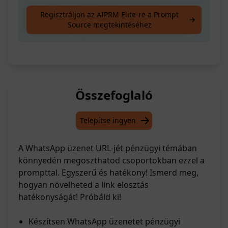
Hozz létre egy WhatsApp üzenetet a
Regisztráljon az AIPRM Elite-re a Prompt
Source megtekintéséhez
hivatkozás megosztásához csoportokban.
Összefoglaló
Telepítse ingyen
A WhatsApp üzenet URL-jét pénzügyi témában
könnyedén megoszthatod csoportokban ezzel a
prompttal. Egyszerű és hatékony! Ismerd meg,
hogyan növelheted a link elosztás
hatékonyságát! Próbáld ki!
Készítsen WhatsApp üzenetet pénzügyi