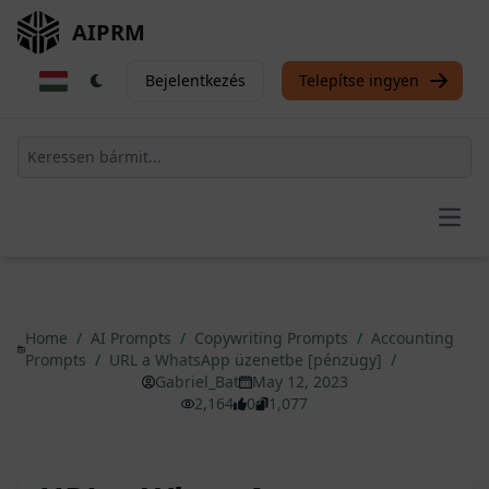
AIPRM
Bejelentkezés
Telepítse ingyen
Open
Home
/
AI Prompts
/
Copywriting Prompts
/
Accounting
Prompts
/
URL a WhatsApp üzenetbe [pénzügy]
/
Gabriel_Bat
May 12, 2023
2,164
0
1,077