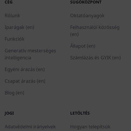
CÉG
SÚGÓKÖZPONT
Rólunk
Oktatóanyagok
Iparágak (en)
Felhasználói közösség
(en)
Funkciók
Állapot (en)
Generatív mesterséges
intelligencia
Számlázás és GYIK (en)
Egyéni árazás (en)
Csapat árazás (en)
Blog (en)
JOGI
LETÖLTÉS
Adatvédelmi irányelvek
Hogyan telepítsük