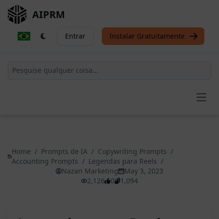
AIPRM
Entrar
Instalar Gratuitamente
Open
Home
/
Prompts de IA
/
Copywriting Prompts
/
Accounting Prompts
/
Legendas para Reels
/
Nazan Marketing
May 3, 2023
2,126
0
1,094