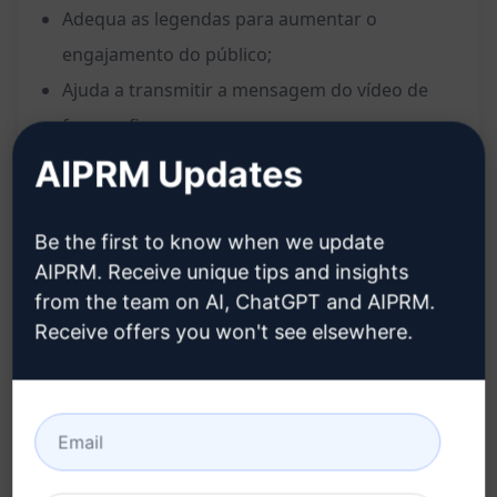
Adequa as legendas para aumentar o
engajamento do público;
Ajuda a transmitir a mensagem do vídeo de
forma eficaz.
Benefícios:
AIPRM Updates
Aumenta o alcance e visibilidade dos vídeos;
Be the first to know when we update
Melhora a interação e envolvimento dos
AIPRM. Receive unique tips and insights
espectadores;
from the team on AI, ChatGPT and AIPRM.
Poupa tempo na criação de legendas
Receive offers you won't see elsewhere.
personalizadas;
Aprimora a qualidade e profissionalismo do
conteúdo de vídeo.