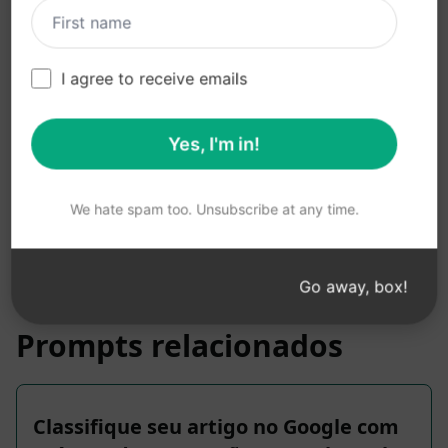
Experimente no Cla
Experimente no Cha
ude
tGPT
Estatísticas do prompt
I agree to receive emails
2,126
0
1,094
Yes, I'm in!
Observação: a descrição anterior não foi revisada
quanto à precisão. Para entender melhor o que
We hate spam too. Unsubscribe at any time.
será gerado, recomendamos instalar o AIPRM
gratuitamente e experimentar o prompt.
Go away, box!
Prompts relacionados
Classifique seu artigo no Google com