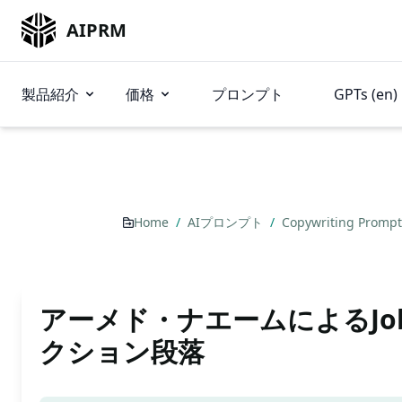
AIPRM
製品紹介
価格
プロンプト
GPTs (en)
Home
/
AIプロンプト
/
Copywriting Promp
アーメド・ナエームによるJo
クション段落