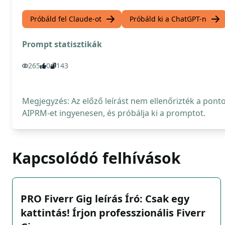
Próbáld fel Claude-ot
Próbáld ki a ChatGPT-n
Prompt statisztikák
265
0
143
Megjegyzés: Az előző leírást nem ellenőrizték a pont
AIPRM-et ingyenesen, és próbálja ki a promptot.
Kapcsolódó felhívások
PRO Fiverr Gig leírás Író: Csak egy
kattintás! Írjon professzionális Fiverr