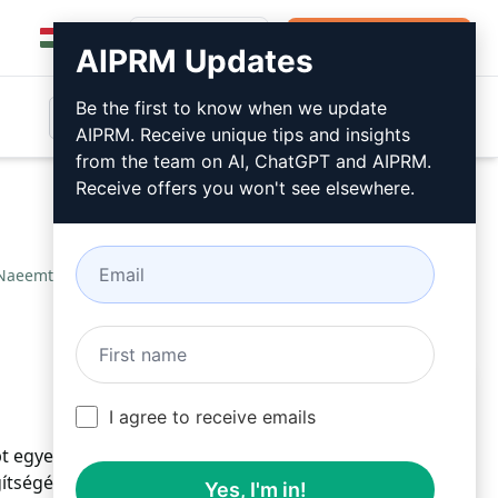
Bejelentkezés
Telepítse ingyen
AIPRM Updates
Be the first to know when we update
AIPRM. Receive unique tips and insights
from the team on AI, ChatGPT and AIPRM.
Receive offers you won't see elsewhere.
 Naeemtől
/
Ahmed Naeem
April 1, 2023
Telepítse ingyen
I agree to receive emails
t egyedi bevezető bekezdéseket készít Jobs témában.
gítségével könnyedén létrehozhat egy
Yes, I'm in!