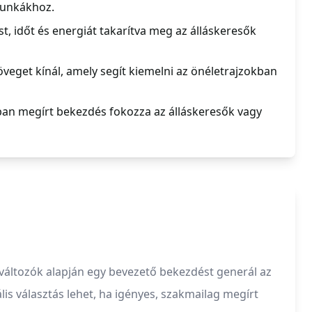
munkákhoz.
st, időt és energiát takarítva meg az álláskeresők
zöveget kínál, amely segít kiemelni az önéletrajzokban
n megírt bekezdés fokozza az álláskeresők vagy
változók alapján egy bevezető bekezdést generál az
is választás lehet, ha igényes, szakmailag megírt