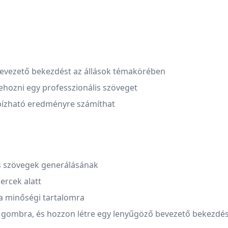
evezető bekezdést az állások témakörében
ehozni egy professzionális szöveget
gbízható eredményre számíthat
os szövegek generálásának
ercek alatt
 a minőségi tartalomra
" gombra, és hozzon létre egy lenyűgöző bevezető bekezdé