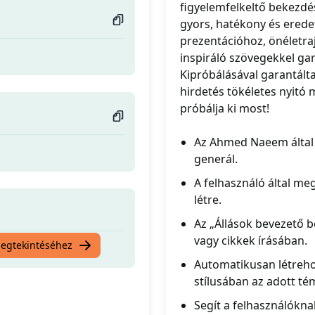
figyelemfelkeltő bekezd
gyors, hatékony és eredet
prezentációhoz, önéletraj
inspiráló szövegekkel gar
Kipróbálásával garantált
hirdetés tökéletes nyit
próbálja ki most!
Az Ahmed Naeem által 
generál.
A felhasználó által me
létre.
Az „Állások bevezető b
vagy cikkek írásában.
megtekintéséhez
Automatikusan létreh
stílusában az adott t
Segít a felhasználókn