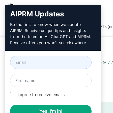
AIPRM
AIPRM Updates
Be the first to know when we update
Produtos
Preços
Prompts
GPTs (e
AIPRM. Receive unique tips and insights
from the team on AI, ChatGPT and AIPRM.
Receive offers you won't see elsewhere.
Home
/
Prompts de IA
/
Função de Códigos
I agree to receive emails
Teaser
Yes, I'm in!