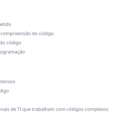
metido
 a compreensão do código
 do código
programação
xtensos
ódigo
ionais de TI que trabalham com códigos complexos