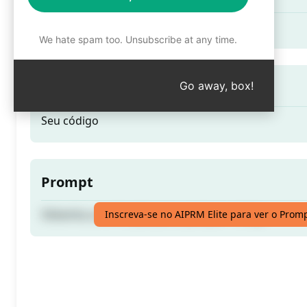
Obtenha uma função para qualquer código
We hate spam too. Unsubscribe at any time.
Dica do prompt
Go away, box!
Seu código
Prompt
Obtenha uma função para qualquer código
Inscreva-se no AIPRM Elite para ver o Prom