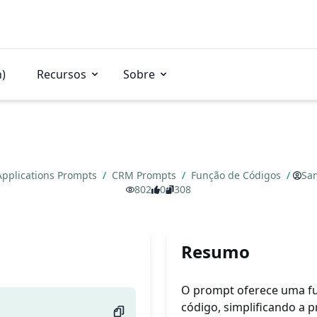
n)
Recursos
Sobre
Applications Prompts
/
CRM Prompts
/
Função de Códigos
/
Sa
802
0
308
Resumo
O prompt oferece uma fu
código, simplificando a 