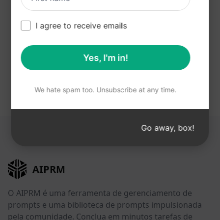
ChatGPT gratuitamente após a
instalação do AIPRM.
I agree to receive emails
Instale o AIPRM gratuitamente para usá-los
Yes, I'm in!
CRM Prompts em ChatGPT
We hate spam too. Unsubscribe at any time.
Go away, box!
ESTES LINKS PODEM SER ÚTEIS PARA VOCÊ
AIPRM
O AIPRM é uma ferramenta de gerenciamento de
prompts e uma biblioteca de prompts impulsionada
pela comunidade. Conclua em minutos tarefas de