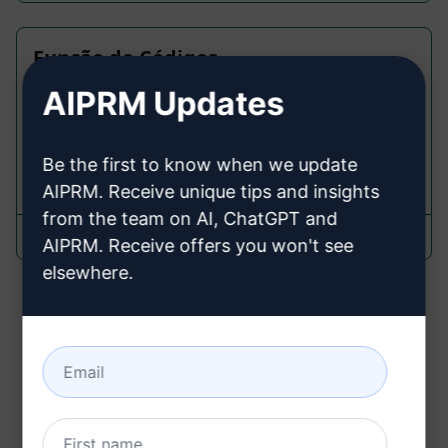
Função de Códigos
AIPRM Updates
CRM Prompts
Obtenha uma função para qualquer código
Be the first to know when we update
802
0
308
AIPRM. Receive unique tips and insights
from the team on AI, ChatGPT and
Samir Mru
September 28, 2023
AIPRM. Receive offers you won't see
elsewhere.
Total de páginas : 1
Você pode usar estes CRM Prompts no