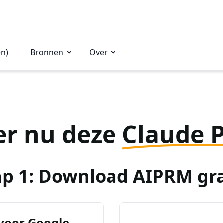
en)
Bronnen
Over
er nu deze
Claude 
ap 1: Download AIPRM gra
voor Google