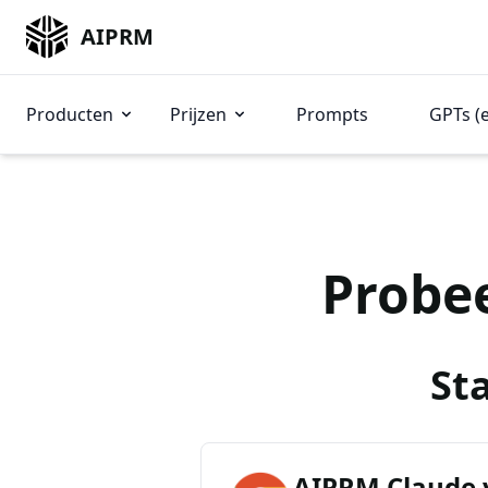
AIPRM
Producten
Prijzen
Prompts
GPTs (
Probe
St
AIPRM Claude 