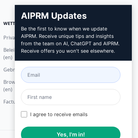
AIPRM Updates
WETTELIJK
DOWNLOADEN
Be the first to know when we update
AIPRM. Receive unique tips and insights
Privacybeleid (en)
Hoe installeren
from the team on AI, ChatGPT and AIPRM.
Beleid voor acceptabel gebruik
Google Chrome (en)
Receive offers you won't see elsewhere.
(en)
Microsoft Edge (en)
Gebruiksvoorwaarden (en)
Browseruitbreidingsvoorwaarden
(en)
Factureringsvoorwaarden (en)
I agree to receive emails
Yes, I'm in!