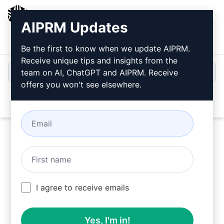
AIPRM
AIPRM Updates
Inloggen
Gratis installeren
Be the first to know when we update AIPRM.
Receive unique tips and insights from the
team on AI, ChatGPT and AIPRM. Receive
offers you won't see elsewhere.
Open
Probeer nu deze
Claude
Prompt
I agree to receive emails
Yes, I'm in!