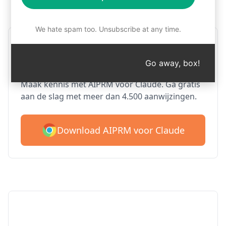
Stap 1: Download AIPRM gratis
We hate spam too. Unsubscribe at any time.
AIPRM Claude voor Google
Chrome
Go away, box!
Maak kennis met AIPRM voor Claude. Ga gratis
aan de slag met meer dan 4.500 aanwijzingen.
Download AIPRM voor Claude