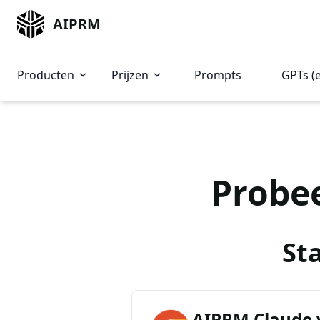
AIPRM
Producten
Prijzen
Prompts
GPTs (
Probe
St
AIPRM Claude 