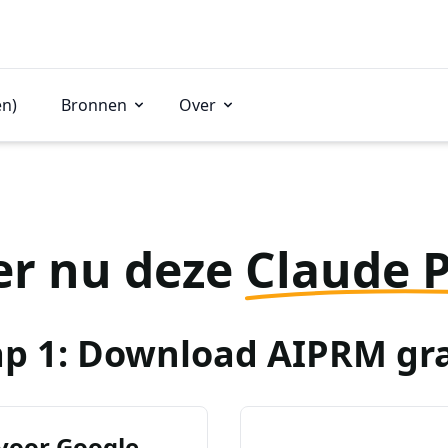
en)
Bronnen
Over
er nu deze
Claude 
ap 1: Download AIPRM gra
voor Google